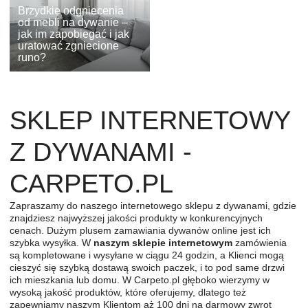
Brzydkie odgniecenia
od mebli na dywanie –
jak im zapobiegać i jak
uratować zgniecione
runo?
SKLEP INTERNETOWY
Z DYWANAMI -
CARPETO.PL
Zapraszamy do naszego internetowego sklepu z dywanami, gdzie
znajdziesz najwyższej jakości produkty w konkurencyjnych
cenach. Dużym plusem zamawiania dywanów online jest ich
szybka wysyłka. W
naszym sklepie internetowym
zamówienia
są kompletowane i wysyłane w ciągu 24 godzin, a Klienci mogą
cieszyć się szybką dostawą swoich paczek, i to pod same drzwi
ich mieszkania lub domu. W Carpeto.pl głęboko wierzymy w
wysoką jakość produktów, które oferujemy, dlatego też
zapewniamy naszym Klientom aż 100 dni na darmowy zwrot