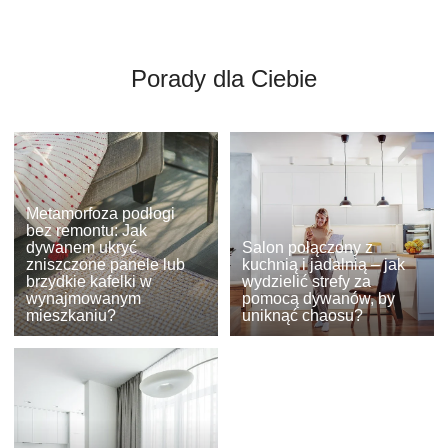
Porady dla Ciebie
Metamorfoza podłogi
bez remontu: Jak
dywanem ukryć
Salon połączony z
zniszczone panele lub
kuchnią i jadalnią – jak
brzydkie kafelki w
wydzielić strefy za
wynajmowanym
pomocą dywanów, by
mieszkaniu?
uniknąć chaosu?