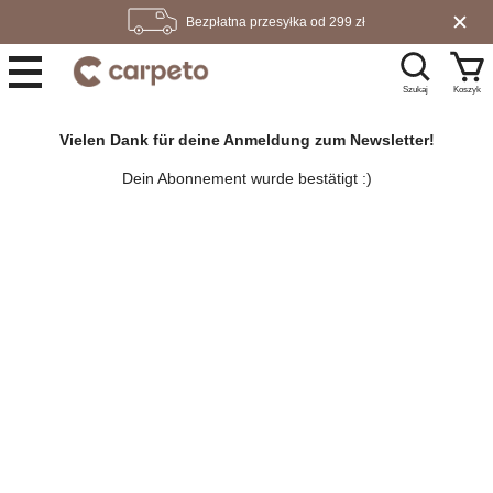
Darmowy zwrot w ciągu 100 dni
Bezpłatna przesyłka od 299 zł
Wysyłka w 24h
Szukaj
Koszyk
Vielen Dank für deine Anmeldung zum Newsletter!
Dein Abonnement wurde bestätigt :)